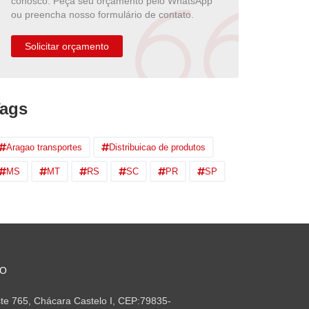
conosco. Peça seu orçamento pelo WhatsApp
ou preencha nosso formulário de contato.
Solicitar orçamento
ags
Aragao transportes
Distribuicao de produtos
MS
MT
RS
SC
PR
SP
TO
te 765, Chácara Castelo I, CEP:79835-