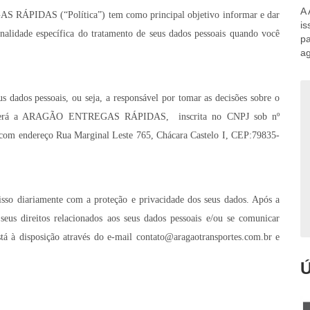
A 
S RÁPIDAS (“Política”) tem como principal objetivo informar e dar
is
finalidade específica do tratamento de seus dados pessoais quando você
pa
ag
us dados pessoais, ou seja, a responsável por tomar as decisões sobre o
ite, será a ARAGÃO ENTREGAS RÁPIDAS, inscrita no CNPJ sob nº
com endereço Rua Marginal Leste 765, Chácara Castelo I, CEP:79835-
ariamente com a proteção e privacidade dos seus dados. Após a
 seus direitos relacionados aos seus dados pessoais e/ou se comunicar
tá à disposição através do e-mail
contato@aragaotransportes.com.br
e
Ú