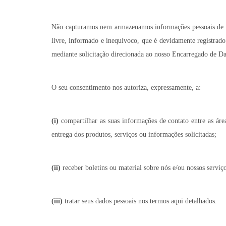
Não capturamos nem armazenamos informações pessoais de in
livre, informado e inequívoco, que é devidamente registrad
mediante solicitação direcionada ao nosso Encarregado de D
O seu consentimento nos autoriza, expressamente, a:
(i)
compartilhar as suas informações de contato entre as área
entrega dos produtos, serviços ou informações solicitadas;
(ii)
receber boletins ou material sobre nós e/ou nossos serviç
(iii)
tratar seus dados pessoais nos termos aqui detalhados.